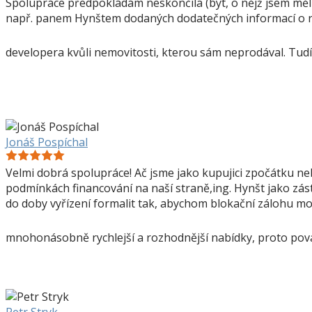
Spolupráce předpokládám neskončila (byt, o nějž jsem měl 
např. panem Hynštem dodaných dodatečných informací o reali
developera kvůli nemovitosti, kterou sám neprodával. Tudí
Jonáš Pospíchal
Velmi dobrá spolupráce! Ač jsme jako kupujici zpočátku neb
podmínkách financování na naší straně,ing. Hynšt jako zást
do doby vyřízení formalit tak, abychom blokační zálohu moh
mnohonásobně rychlejší a rozhodnější nabídky, proto pova
Petr Stryk