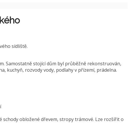
ského
ého sídliště.
4 m. Samostatně stojící dům byl průběžně rekonstruován,
lna, kuchyň, rozvody vody, podlahy v přízemí, prádelna.
ví
vé schody obložené dřevem, stropy trámové. Lze rozšířit o