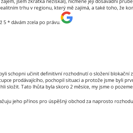
zájem, jsem zkrátka nezískal), nicméně její dosavadní průb
tním trhu v regionu, který mě zajímá, a také toho, že kontak
ž 5 * dávám zcela po právu.
yli schopni učinit definitivní rozhodnutí o složení blokační
upce prodávajícího, pochopil situaci a protože jsme byli prv
li složit. Tato lhůta byla skoro 2 měsíce, my jsme o pozemek
žuju jeho přínos pro úspěšný obchod za naprosto rozhodujíc