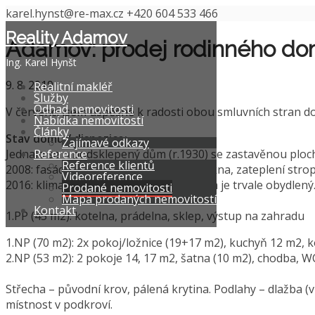
karel.hynst@re-max.cz
+420 604 533 466
Reality Adamov
Adamov: prodej rodinného do
Ing. Karel Hynšt
9. 8. 2019
Realitní makléř
Služby
Odhad nemovitosti
V červenci jsem úspěšně k radosti obou smluvních stran do
Nabídka nemovitostí
Články
Stav domu / dispozice:
Zajímavé odkazy
Jednalo se o podsklepený dům (r.1930) se zastavěnou ploc
Reference
Reference klientů
2008: fasáda (systém Novabrik), plast.okna, zateplení strop
Videoreference
2016: klimatizační jednotka v patře. Dům je trvale obydlený
Prodané nemovitosti
Mapa prodaných nemovitostí
Kontakt
1.PP (45 m2): kotelna, prádelna, sklep, výstup na zahradu
1.NP (70 m2): 2x pokoj/ložnice (19+17 m2), kuchyň 12 m2, 
2.NP (53 m2): 2 pokoje 14, 17 m2, šatna (10 m2), chodba,
Střecha – původní krov, pálená krytina. Podlahy – dlažba (
místnost v podkroví.