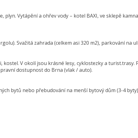
ce, plyn. Vytápění a ohřev vody – kotel BAXI, ve sklepě kamn
olu). Svažitá zahrada (celkem asi 320 m2), parkování na uli
i, kostel. V okolí jsou krásné lesy, cyklostezky a turist.trasy
opravní dostupnost do Brna (vlak / auto).
ých bytů nebo přebudování na menší bytový dům (3-4 byty).