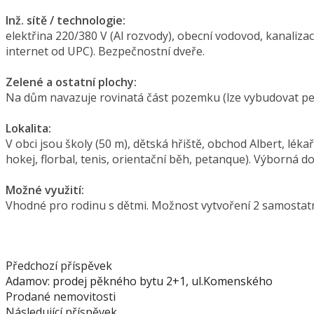
Inž. sítě / technologie:
elektřina 220/380 V (Al rozvody), obecní vodovod, kanaliza
internet od UPC). Bezpečnostní dveře.
Zelené a ostatní plochy:
Na dům navazuje rovinatá část pozemku (lze vybudovat perg
Lokalita:
V obci jsou školy (50 m), dětská hřiště, obchod Albert, lékař
hokej, florbal, tenis, orientační běh, petanque). Výborná d
Možné využití:
Vhodné pro rodinu s dětmi. Možnost vytvoření 2 samostatn
Předchozí příspěvek
Adamov: prodej pěkného bytu 2+1, ul.Komenského
Prodané nemovitosti
Následující příspěvek