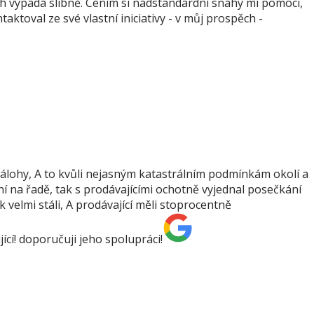
ěh vypadá slibně. Cením si nadstandardní snahy mi pomoci,
toval ze své vlastní iniciativy - v můj prospěch -
 zálohy, A to kvůli nejasným katastrálním podmínkám okolí a
ní na řadě, tak s prodávajícími ochotně vyjednal posečkání
 velmi stáli, A prodávající měli stoprocentně
í! doporučuji jeho spolupráci!