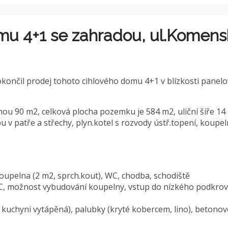
mu 4+1 se zahradou, ul.Komen
končil prodej tohoto cihlového domu 4+1 v blízkosti panelov
hou 90 m2, celková plocha pozemku je 584 m2, uliční šíře 1
u v patře a střechy, plyn.kotel s rozvody ústř.topení, koupe
.
koupelna (2 m2, sprch.kout), WC, chodba, schodiště
 WC, možnost vybudování koupelny, vstup do nízkého podkro
v kuchyni vytápěná), palubky (kryté kobercem, lino), betono