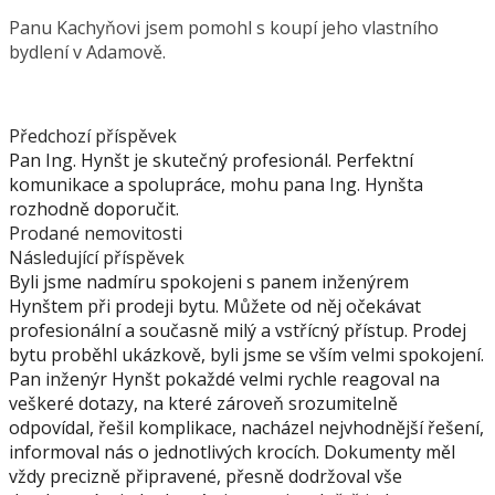
Panu Kachyňovi jsem pomohl s koupí jeho vlastního
bydlení v Adamově.
Předchozí příspěvek
Pan Ing. Hynšt je skutečný profesionál. Perfektní
komunikace a spolupráce, mohu pana Ing. Hynšta
rozhodně doporučit.
Prodané nemovitosti
Následující příspěvek
Byli jsme nadmíru spokojeni s panem inženýrem
Hynštem při prodeji bytu. Můžete od něj očekávat
profesionální a současně milý a vstřícný přístup. Prodej
bytu proběhl ukázkově, byli jsme se vším velmi spokojení.
Pan inženýr Hynšt pokaždé velmi rychle reagoval na
veškeré dotazy, na které zároveň srozumitelně
odpovídal, řešil komplikace, nacházel nejvhodnější řešení,
informoval nás o jednotlivých krocích. Dokumenty měl
vždy precizně připravené, přesně dodržoval vše