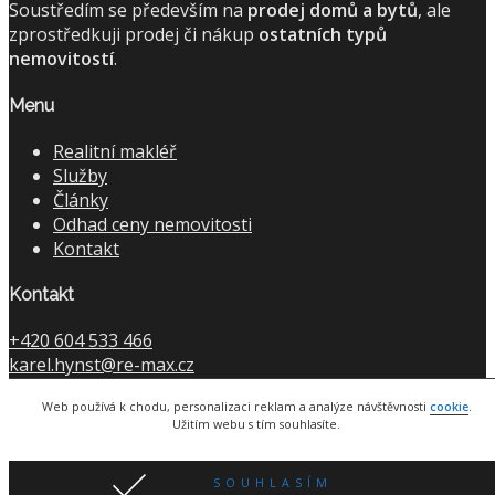
Soustředím se především na
prodej domů a bytů
, ale
zprostředkuji prodej či nákup
ostatních typů
nemovitostí
.
Menu
Realitní makléř
Služby
Články
Odhad ceny nemovitosti
Kontakt
Kontakt
+420 604 533 466
karel.hynst@re-max.cz
Koperníkova 4526/1
Web používá k chodu, personalizaci reklam a analýze návštěvnosti
cookie
.
Brno-Židenice
Užitím webu s tím souhlasíte.
© 2019 Reality Adamov |
Tvorba webových stránek
Proweby.cz | Autor ikon:
Becris
SOUHLASÍM