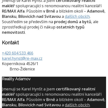
Jmenuji se Karel Hynšt a jsem
certifikovaný realitní
makléř
spolupracující s renomovanou realitní kanceláří
RE/MAX Alfa
. Působím
v Brně
a blízkém okolí –
Adamově
,
Blansku
,
Bílovicích nad Svitavou
a
dalších obcích
.
Soustředím se především na
prodej domů a bytů
, ale
zprostředkuji prodej či nákup
ostatních typů
nemovitostí
.
Kontakt
+420 604 533 466
karel.hynst@re-max.cz
Koperníkova 4526/1
Brno-Židenice
Reality Adamov
Jmenuji se Karel Hynšt a jsem
certifikovaný realitní
makléř
spolupracující s renomovanou realitní kanceláří
RE/MAX Alfa
. Působím
v Brně
a blízkém okolí –
Adamově
,
Blansku
,
Bílovicích nad Svitavou
a
dalších obcích
.