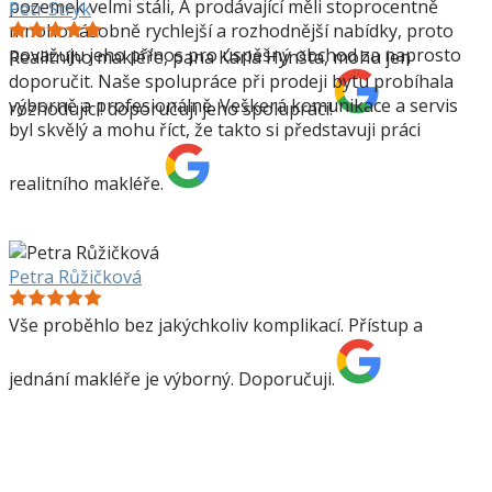
pozemek velmi stáli, A prodávající měli stoprocentně
Petr Stryk
mnohonásobně rychlejší a rozhodnější nabídky, proto
považuju jeho přínos pro úspěšný obchod za naprosto
Realitního makléře, pana Karla Hynšta, mohu jen
doporučit. Naše spolupráce při prodeji bytu probíhala
výborně a profesionálně. Veškerá komunikace a servis
rozhodující! doporučuji jeho spolupráci!
byl skvělý a mohu říct, že takto si představuji práci
realitního makléře.
Petra Růžičková
Vše proběhlo bez jakýchkoliv komplikací. Přístup a
jednání makléře je výborný. Doporučuji.