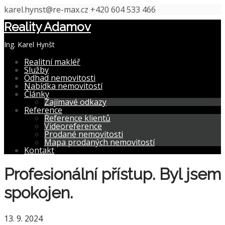
karel.hynst@re-max.cz
+420 604 533 466
Reality Adamov
Ing. Karel Hynšt
Realitní makléř
Služby
Odhad nemovitosti
Nabídka nemovitostí
Články
Zajímavé odkazy
Reference
Reference klientů
Videoreference
Prodané nemovitosti
Mapa prodaných nemovitostí
Kontakt
Profesionální přístup. Byl jsem
spokojen.
13. 9. 2024