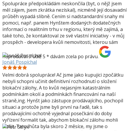
Spolupráce předpokládám neskončila (byt, o nějž jsem
měl zájem, jsem zkrátka nezískal), nicméně její dosavadní
průběh vypadá slibně. Cením si nadstandardní snahy mi
pomoci, např. panem Hynštem dodaných dodatečných
informací o realitním trhu v regionu, který mě zajímá, a
také toho, že kontaktoval ze své vlastní iniciativy - v můj
prospěch - developera kvůli nemovitosti, kterou sám
neprodával. Tudíž 5 * dávám zcela po právu.
Jonáš Pospíchal
Velmi dobrá spolupráce! Ač jsme jako kupujici zpočátku
nebyli schopni učinit definitivní rozhodnutí o složení
blokační zálohy, A to kvůli nejasným katastrálním
podmínkám okolí a podmínkách financování na naší
straně,ing. Hynšt jako zástupce prodávajícího, pochopil
situaci a protože jsme byli první na řadě, tak s
prodávajícími ochotně vyjednal posečkání do doby
vyřízení formalit tak, abychom blokační zálohu mohli
složit. Tato lhůta byla skoro 2 měsíce, my jsme o