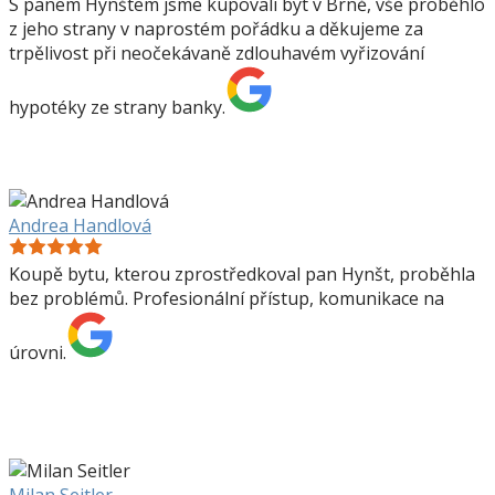
S panem Hynštem jsme kupovali byt v Brně, vše proběhlo
z jeho strany v naprostém pořádku a děkujeme za
trpělivost při neočekávaně zdlouhavém vyřizování
hypotéky ze strany banky.
Andrea Handlová
Koupě bytu, kterou zprostředkoval pan Hynšt, proběhla
bez problémů. Profesionální přístup, komunikace na
úrovni.
Milan Seitler