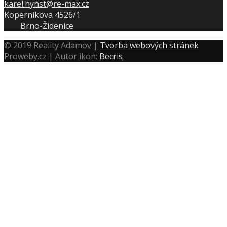
karel.hynst@re-max.cz
Koperníkova 4526/1
Brno-Židenice
© 2019 Reality Adamov |
Tvorba webových stránek
Proweby.cz | Autor ikon:
Becris