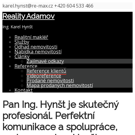
karel.hynst@re-max.cz
+420 604 533 466
Reality Adamov
Ing. Karel Hynšt
Realitní makléř
Služby
Odhad nemovitosti
Nabídka nemovitostí
Články
Zajímavé odkazy
Reference
Reference klientů
Videoreference
Prodané nemovitosti
Mapa prodaných nemovitostí
Kontakt
Pan Ing. Hynšt je skutečný
profesionál. Perfektní
komunikace a spolupráce,