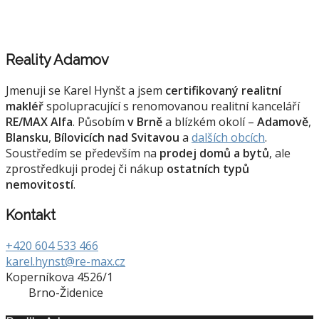
Reality Adamov
Jmenuji se Karel Hynšt a jsem
certifikovaný realitní
makléř
spolupracující s renomovanou realitní kanceláří
RE/MAX Alfa
. Působím
v Brně
a blízkém okolí –
Adamově
,
Blansku
,
Bílovicích nad Svitavou
a
dalších obcích
.
Soustředím se především na
prodej domů a bytů
, ale
zprostředkuji prodej či nákup
ostatních typů
nemovitostí
.
Kontakt
+420 604 533 466
karel.hynst@re-max.cz
Koperníkova 4526/1
Brno-Židenice