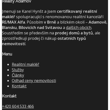
Reality Adamov
Jmenuji se Karel Hynšt a jsem
certifikovaný realitní
makléř
spolupracující s renomovanou realitní kanceláří
RE/MAX Alfa
. Působím
v Brně
a blízkém okolí –
Adamově
,
Blansku
,
Bílovicích nad Svitavou
a
dalších obcích
.
Soustředím se především na
prodej domů a bytů
, ale
zprostředkuji prodej či nákup
ostatních typů
nemovitostí
.
Menu
Realitní makléř
Služby
Články
Odhad ceny nemovitosti
Kontakt
Kontakt
+420 604 533 466