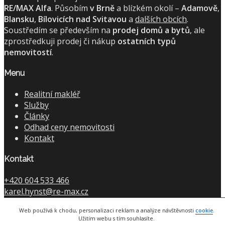
RE/MAX Alfa
. Působím
v Brně
a blízkém okolí –
Adamově
,
Blansku
,
Bílovicích nad Svitavou
a
dalších obcích
.
Soustředím se především na
prodej domů a bytů
, ale
zprostředkuji prodej či nákup
ostatních typů
nemovitostí
.
Menu
Realitní makléř
Služby
Články
Odhad ceny nemovitosti
Kontakt
Kontakt
+420 604 533 466
karel.hynst@re-max.cz
Koperníkova 4526/1
Web používá k chodu, personalizaci reklam a analýze návštěvnosti
cookie
.
Brno-Židenice
Užitím webu s tím souhlasíte.