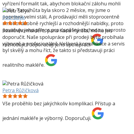
vyřízení formalit tak, abychom blokační zálohu mohli
složit. Tato lhůta byla skoro 2 měsíce, my jsme o
pozemek velmi stáli, A prodávající měli stoprocentně
Petr Stryk
mnohonásobně rychlejší a rozhodnější nabídky, proto
považuju jeho přínos pro úspěšný obchod za naprosto
Realitního makléře, pana Karla Hynšta, mohu jen
doporučit. Naše spolupráce při prodeji bytu probíhala
výborně a profesionálně. Veškerá komunikace a servis
rozhodující! doporučuji jeho spolupráci!
byl skvělý a mohu říct, že takto si představuji práci
realitního makléře.
Petra Růžičková
Vše proběhlo bez jakýchkoliv komplikací. Přístup a
jednání makléře je výborný. Doporučuji.