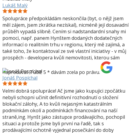
Lukáš Malý
Spolupráce předpokládám neskončila (byt, o nějž jsem
měl zájem, jsem zkrátka nezískal), nicméně její dosavadní
průběh vypadá slibně. Cením si nadstandardní snahy mi
pomoci, např. panem Hynštem dodaných dodatečných
informací o realitním trhu v regionu, který mě zajímá, a
také toho, že kontaktoval ze své vlastní iniciativy - v můj
prospěch - developera kvůli nemovitosti, kterou sám
neprodával. Tudíž 5 * dávám zcela po právu.
Jonáš Pospíchal
Velmi dobrá spolupráce! Ač jsme jako kupujici zpočátku
nebyli schopni učinit definitivní rozhodnutí o složení
blokační zálohy, A to kvůli nejasným katastrálním
podmínkám okolí a podmínkách financování na naší
straně,ing. Hynšt jako zástupce prodávajícího, pochopil
situaci a protože jsme byli první na řadě, tak s
prodávajícími ochotně vyjednal posečkání do doby