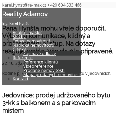
karel.hynst@re-max.cz
+420 604 533 466
Reality Adamov
Ing. Karel Hynšt
Pana Hynšta mohu vřele doporučit.
Realitní makléř
Výborná komunikace, klidný a
Služby
Odhad nemovitosti
profesionální přístup. Na dotazy
Nabídka nemovitostí
Články
reaguje rychle. Vše skvěle připravené.
Zajímavé odkazy
Reference
Reference klientů
22. 10. 2025
Videoreference
Prodané nemovitosti
Rodině pí Petrové jsem zařídil prodej bytu v Jedovnicích.
Mapa prodaných nemovitostí
Kontakt
Jedovnice: prodej udržovaného bytu
3+kk s balkonem a s parkovacím
místem