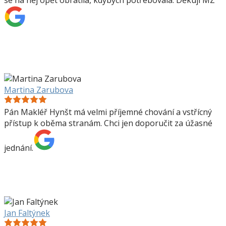
se na něj opět obrátila, kdybych potřebovala. Děkuji MZ
Martina Zarubova
Pán Makléř Hynšt má velmi příjemné chování a vstřícný
přístup k oběma stranám. Chci jen doporučit za úžasné
jednání.
Jan Faltýnek