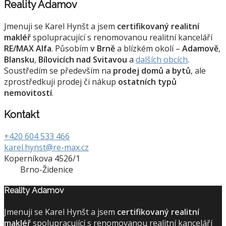
Reality Adamov
Jmenuji se Karel Hynšt a jsem
certifikovaný realitní
makléř
spolupracující s renomovanou realitní kanceláří
RE/MAX Alfa
. Působím
v Brně
a blízkém okolí –
Adamově
,
Blansku
,
Bílovicích nad Svitavou
a
dalších obcích
.
Soustředím se především na
prodej domů a bytů
, ale
zprostředkuji prodej či nákup
ostatních typů
nemovitostí
.
Kontakt
+420 604 533 466
karel.hynst@re-max.cz
Koperníkova 4526/1
Brno-Židenice
Reality Adamov
Jmenuji se Karel Hynšt a jsem
certifikovaný realitní
makléř
spolupracující s renomovanou realitní kanceláří