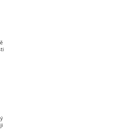
ně
ti
ný
ji