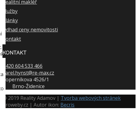
Realitní makléř
Služby
Články
Odhad ceny nemovitosti
i
Kontakt
.
KONTAKT
ek
+420 604 533 466
karel.hynst@re-max.cz
za
Koperníkova 4526/1
Brno-Židenice
to
© 2019 Reality Adamov |
Tvorba webových stránek
Proweby.cz | Autor ikon:
Becris