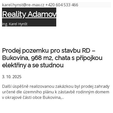
karel.hynst@re-max.cz
+420 604 533 466
Reality Adamov
Ing. Karel Hynšt
Prodej pozemku pro stavbu RD –
Bukovina, 968 m2, chata s přípojkou
elektřiny a se studnou
3. 10. 2025
Další úspěšně realizovanou zakázkou byl prodej zahrady
určené dle územního plánu k zástavbě rodinným domem
v okrajové části obce Bukovina,...