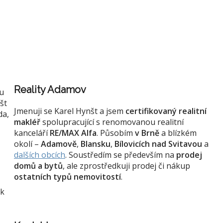
Reality Adamov
ku
št
Jmenuji se Karel Hynšt a jsem
certifikovaný realitní
da,
makléř
spolupracující s renomovanou realitní
kanceláří
RE/MAX Alfa
. Působím
v Brně
a blízkém
okolí –
Adamově
,
Blansku
,
Bílovicích nad Svitavou
a
dalších obcích
. Soustředím se především na
prodej
domů a bytů
, ale zprostředkuji prodej či nákup
ostatních typů nemovitostí
.
 k