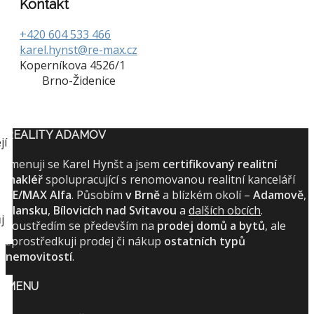
Kontakt
+420 604 533 466
karel.hynst@re-max.cz
Koperníkova 4526/1
Brno-Židenice
REALITY ADAMOV
jí
Jmenuji se Karel Hynšt a jsem
certifikovaný realitní
makléř
spolupracující s renomovanou realitní kanceláří
RE/MAX Alfa
. Působím
v Brně
a blízkém okolí –
Adamově
,
Blansku
,
Bílovicích nad Svitavou
a
dalších obcích
.
j
Soustředím se především na
prodej domů a bytů
, ale
zprostředkuji prodej či nákup
ostatních typů
nemovitostí
.
MENU