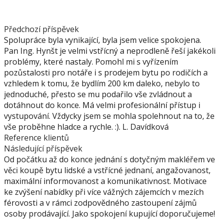
Předchozí příspěvek
Spolupráce byla vynikající, byla jsem velice spokojena.
Pan Ing. Hynšt je velmi vstřícný a neprodleně řeší jakékoli
problémy, které nastaly. Pomohl mi s vyřízením
pozůstalosti pro notáře i s prodejem bytu po rodičích a
vzhledem k tomu, že bydlím 200 km daleko, nebylo to
jednoduché, přesto se mu podařilo vše zvládnout a
dotáhnout do konce. Má velmi profesionální přístup i
vystupování. Vždycky jsem se mohla spolehnout na to, že
vše proběhne hladce a rychle. :). L. Davídková
Reference klientů
Následující příspěvek
Od počátku až do konce jednání s dotyčným makléřem ve
věci koupě bytu lidské a vstřícné jednaní, angažovanost,
maximální informovanost a komunikativnost. Motivace
ke zvýšení nabídky při více vážných zájemcích v mezích
férovosti a v rámci zodpovědného zastoupení zájmů
osoby prodávající. Jako spokojení kupující doporučujeme!