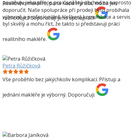
považuju jeho přínos pro úspěšný obchod za naprosto
Realitního makléře, pana Karla Hynšta, mohu jen
doporučit. Naše spolupráce při prodeji bytu probíhala
výborně a profesionálně. Veškerá komunikace a servis
rozhodující! doporučuji jeho spolupráci!
byl skvělý a mohu říct, že takto si představuji práci
realitního makléře.
Petra Růžičková
Vše proběhlo bez jakýchkoliv komplikací. Přístup a
jednání makléře je výborný. Doporučuji.