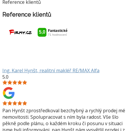
Reference klientů
Reference klientů
Ing. Karel Hynšt, realitní makléř RE/MAX Alfa
5.0
Pan Hynšt zprostředkoval bezchybný a rychlý prodej mé
nemovitosti. Spolupracovat s ním byla radost. Vše šlo
pěkně podle plánu, o každém kroku či posunu v situaci
jsme byli informováni, pan Hynšt nám vysvětlil prodej i z