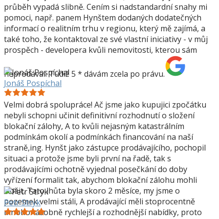
průběh vypadá slibně. Cením si nadstandardní snahy mi
pomoci, např. panem Hynštem dodaných dodatečných
informací o realitním trhu v regionu, který mě zajímá, a
také toho, že kontaktoval ze své vlastní iniciativy - v můj
prospěch - developera kvůli nemovitosti, kterou sám
neprodával. Tudíž 5 * dávám zcela po právu.
Jonáš Pospíchal
Velmi dobrá spolupráce! Ač jsme jako kupujici zpočátku
nebyli schopni učinit definitivní rozhodnutí o složení
blokační zálohy, A to kvůli nejasným katastrálním
podmínkám okolí a podmínkách financování na naší
straně,ing. Hynšt jako zástupce prodávajícího, pochopil
situaci a protože jsme byli první na řadě, tak s
prodávajícími ochotně vyjednal posečkání do doby
vyřízení formalit tak, abychom blokační zálohu mohli
složit. Tato lhůta byla skoro 2 měsíce, my jsme o
pozemek velmi stáli, A prodávající měli stoprocentně
Petr Stryk
mnohonásobně rychlejší a rozhodnější nabídky, proto