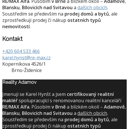
RE/MAX Alfa
. Působím
v Brně
a blízkém okolí –
Adamově
,
Blansku
,
Bílovicích nad Svitavou
a
dalších obcích
.
Soustředím se především na
prodej domů a bytů
, ale
zprostředkuji prodej či nákup
ostatních typů
nemovitostí
.
Kontakt
+420 604 533 466
karel.hynst@re-max.cz
Koperníkova 4526/1
Brno-Židenice
Reality Adamov
Jmenuji se Karel Hynšt a jsem
certifikovaný realitní
makléř
spolupracující s renomovanou realitní kanceláří
RE/MAX Alfa
. Působím
v Brně
a blízkém okolí –
Adamově
,
Blansku
,
Bílovicích nad Svitavou
a
dalších obcích
.
Soustředím se především na
prodej domů a bytů
, ale
zprostředkuji prodej či nákup
ostatních typů