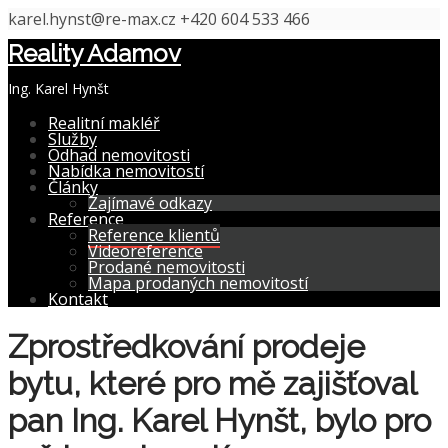
karel.hynst@re-max.cz
+420 604 533 466
Reality Adamov
Ing. Karel Hynšt
Realitní makléř
Služby
Odhad nemovitosti
Nabídka nemovitostí
Články
Zajímavé odkazy
Reference
Reference klientů
Videoreference
Prodané nemovitosti
Mapa prodaných nemovitostí
Kontakt
Zprostředkování prodeje
bytu, které pro mě zajišťoval
pan Ing. Karel Hynšt, bylo pro